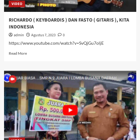
VIDEO
RICHARDO ( KEYBOARDIS ) DAN FASTO ( GITARIS ), KITA
INDONESIA
admin
Agustus 7, 2023
0
https://www.youtube.com/watch?v=SvQjGu7oljE
Read
Read More
more
about
RICHARDO
(
KEYBOARDIS
)
DAN
FASTO
(
GITARIS
),
KITA
INDONESIA