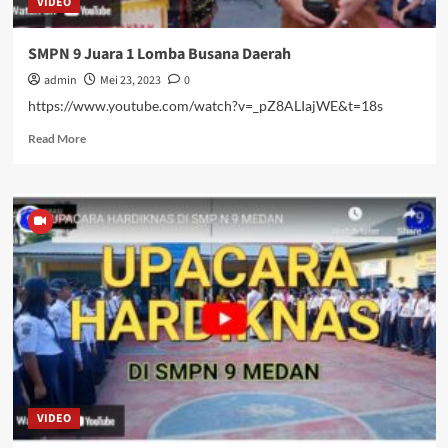
VIDEO
SMPN 9 Juara 1 Lomba Busana Daerah
admin
Mei 23, 2023
0
https://www.youtube.com/watch?v=_pZ8ALIajWE&t=18s
Read
Read More
more
about
SMPN
9
Juara
1
Lomba
Busana
Daerah
VIDEO