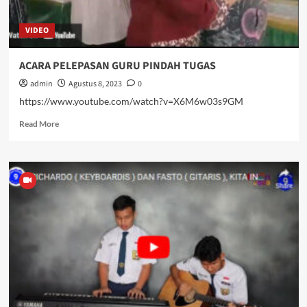
IGI
–
VIDEO
NASIONAL
ACARA PELEPASAN GURU PINDAH TUGAS
admin
Agustus 8, 2023
0
https://www.youtube.com/watch?v=X6M6w03s9GM
Read
Read More
more
about
ACARA
PELEPASAN
GURU
PINDAH
TUGAS