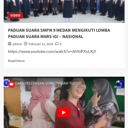
Pahlawan
oleh
VIDEO
siswa
siswi
SMP
PADUAN SUARA SMPN 9 MEDAN MENGIKUTI LOMBA
9
PADUAN SUARA MARS IGI – NASIONAL
Medan
admin
Februari 12, 2024
0
https://www.youtube.com/watch?v=6h9zPXvLXjY
Read
Read More
more
about
PADUAN
SUARA
SMPN
9
MEDAN
MENGIKUTI
LOMBA
PADUAN
SUARA
MARS