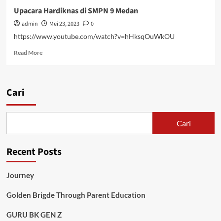
Upacara Hardiknas di SMPN 9 Medan
admin
Mei 23, 2023
0
https://www.youtube.com/watch?v=hHksqOuWkOU
Read
Read More
more
about
Upacara
Hardiknas
Cari
di
SMPN
9
Cari
Medan
Recent Posts
Journey
Golden Brigde Through Parent Education
GURU BK GEN Z