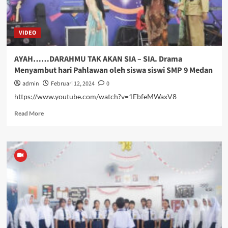
VIDEO
AYAH……DARAHMU TAK AKAN SIA – SIA. Drama
Menyambut hari Pahlawan oleh siswa siswi SMP 9 Medan
admin
Februari 12, 2024
0
https://www.youtube.com/watch?v=1EbfeMWaxV8
Read
Read More
more
about
AYAH……
DARAHMU
TAK
AKAN
SIA
–
SIA.
Drama
Menyambut
hari