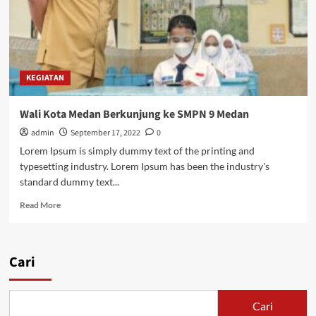
SMP
Negeri
9
Medan
KEGIATAN
Wali Kota Medan Berkunjung ke SMPN 9 Medan
admin
September 17, 2022
0
Lorem Ipsum is simply dummy text of the printing and
typesetting industry. Lorem Ipsum has been the industry's
standard dummy text...
Read
Read More
more
about
Wali
Kota
Cari
Medan
Berkunjung
ke
Cari
SMPN