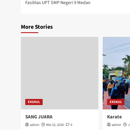
Fasilitas UPT SMP Negeri 9 Medan
navigation
More Stories
EKSKUL
EKSKUL
SANG JUARA
Karate
admin
Mei 15, 2026
0
admin
J