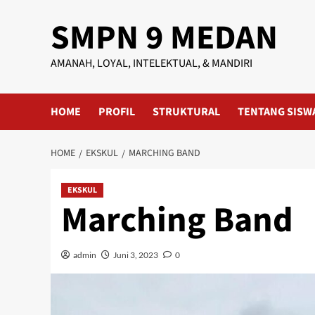
Skip
SMPN 9 MEDAN
to
content
AMANAH, LOYAL, INTELEKTUAL, & MANDIRI
HOME
PROFIL
STRUKTURAL
TENTANG SISW
HOME
EKSKUL
MARCHING BAND
EKSKUL
Marching Band
admin
Juni 3, 2023
0