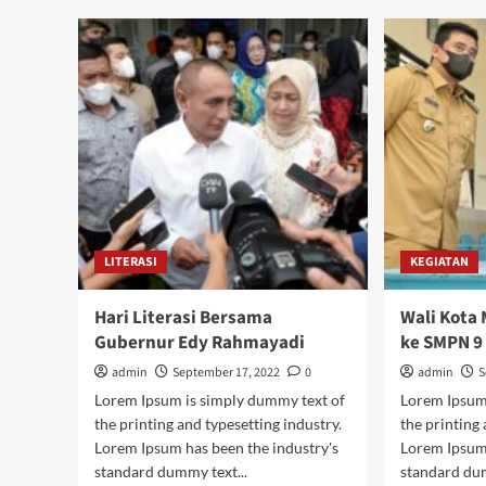
Menulis
Sam
Cerita
Kep
Pendek
Sek
dengan
Mudah
LITERASI
KEGIATAN
Hari Literasi Bersama
Wali Kota
Gubernur Edy Rahmayadi
ke SMPN 9
admin
September 17, 2022
0
admin
S
Lorem Ipsum is simply dummy text of
Lorem Ipsum
the printing and typesetting industry.
the printing 
Lorem Ipsum has been the industry's
Lorem Ipsum 
standard dummy text...
standard dum