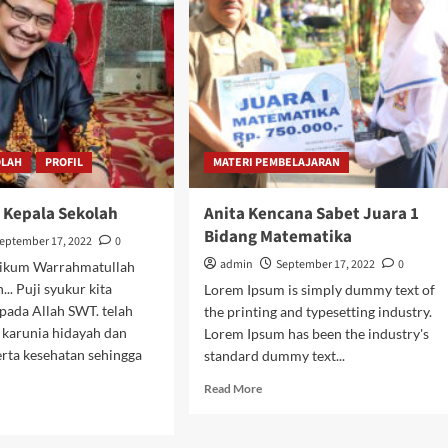
dengan
ua
Teknik
S
Pemanasan
T
Ini
P
eri
dan
OLAH
PROFIL
MATERI PEMBELAJARAN
Kepala Sekolah
Anita Kencana Sabet Juara 1
Bidang Matematika
eptember 17, 2022
0
admin
September 17, 2022
0
ikum Warrahmatullah
.. Puji syukur kita
Lorem Ipsum is simply dummy text of
pada Allah SWT. telah
the printing and typesetting industry.
karunia hidayah dan
Lorem Ipsum has been the industry's
erta kesehatan sehingga
standard dummy text...
Read
Read More
more
d
about
e
Anita
ut