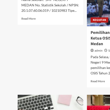
MEDAN No. Statistik Sekolah / NPSN:
20.1.07.60.06.019 / 10210983 Tipe...
Read
Read More
KEGIATAN
more
about
Pemilihan
PROFIL
UPT
Ketua OSI
SMP
Medan
N
9
admin
S
MEDAN
Pada Selasa
Negeri 9 M
pemilihan ke
OSIS Tahun 
Rea
Read More
mor
abo
Pem
Ket
dan
Wak