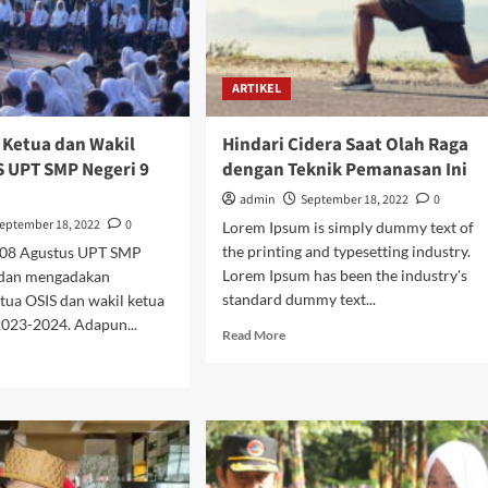
ARTIKEL
 Ketua dan Wakil
Hindari Cidera Saat Olah Raga
S UPT SMP Negeri 9
dengan Teknik Pemanasan Ini
admin
September 18, 2022
0
eptember 18, 2022
0
Lorem Ipsum is simply dummy text of
the printing and typesetting industry.
, 08 Agustus UPT SMP
Lorem Ipsum has been the industry's
edan mengadakan
standard dummy text...
tua OSIS dan wakil ketua
2023-2024. Adapun...
Read
Read More
more
d
about
e
Hindari
ut
Cidera
ilihan
Saat
ua
Olah
Raga
il