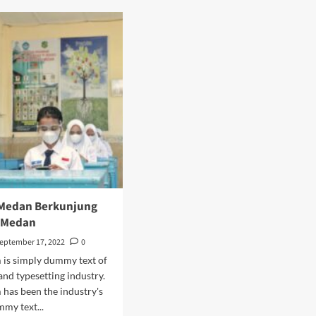
Kencana
butan
Sabet
ala
Juara
olah
1
Bidang
Matematika
 Medan Berkunjung
 Medan
eptember 17, 2022
0
 is simply dummy text of
and typesetting industry.
has been the industry's
my text...