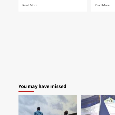
Read
Rea
Read More
Read More
more
mor
about
abo
Hari
Wal
Literasi
Kot
Bersama
Me
Gubernur
Ber
Edy
ke
Rahmayadi
SM
9
Me
You may have missed