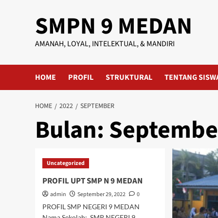
Skip
SMPN 9 MEDAN
to
content
AMANAH, LOYAL, INTELEKTUAL, & MANDIRI
HOME
PROFIL
STRUKTURAL
TENTANG SISW
HOME
2022
SEPTEMBER
Bulan:
Septembe
Uncategorized
PROFIL UPT SMP N 9 MEDAN
admin
September 29, 2022
0
PROFIL SMP NEGERI 9 MEDAN
Nama Sekolah: SMP NEGERI 9