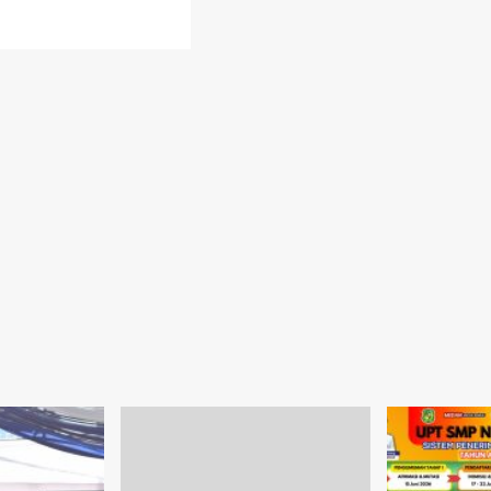
d
e
ut
i
a
dan
kunjung
PN
dan