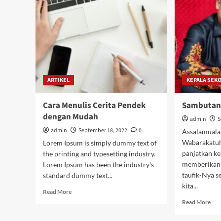
Ket
OSI
UP
SM
Neg
9
Me
ARTIKEL
KEPALA SEK
Cara Menulis Cerita Pendek
Sambutan 
dengan Mudah
admin
S
admin
September 18, 2022
0
Assalamuala
Wabarakatuh.
Lorem Ipsum is simply dummy text of
panjatkan ke
the printing and typesetting industry.
memberikan 
Lorem Ipsum has been the industry's
taufik-Nya s
standard dummy text...
kita...
Read
Read More
more
Rea
Read More
about
mor
Cara
abo