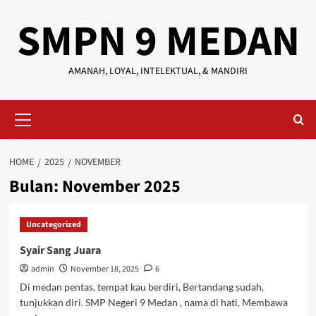
Skip
SMPN 9 MEDAN
to
content
AMANAH, LOYAL, INTELEKTUAL, & MANDIRI
Primary
Menu
HOME
2025
NOVEMBER
Bulan:
November 2025
Uncategorized
Syair Sang Juara
admin
November 18, 2025
6
Di medan pentas, tempat kau berdiri, Bertandang sudah,
tunjukkan diri. SMP Negeri 9 Medan , nama di hati, Membawa