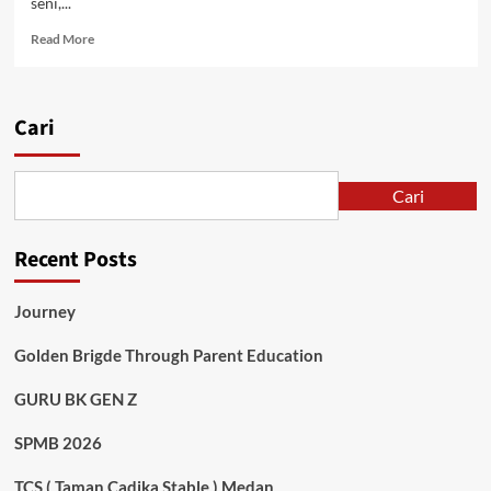
seni,...
Read
Read More
more
about
Syair
Sang
Cari
Juara
Cari
Recent Posts
Journey
Golden Brigde Through Parent Education
GURU BK GEN Z
SPMB 2026
TCS ( Taman Cadika Stable ) Medan