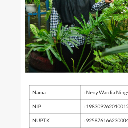
Nama
: Neny Wardia Ning
NIP
: 19830926201001
NUPTK
: 92587616623000