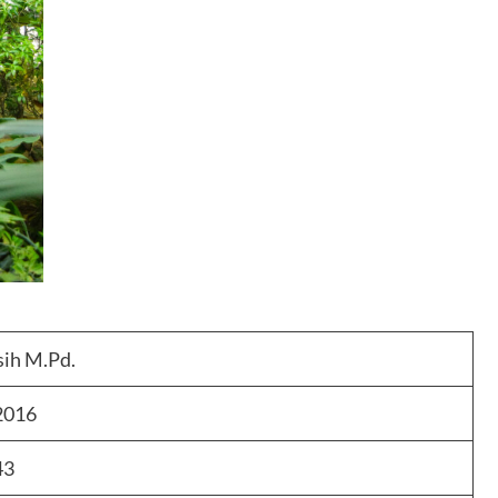
sih M.Pd.
2016
43