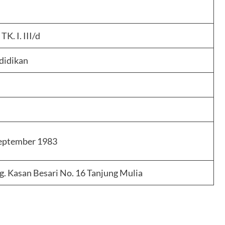
K. I. III/d
ndidikan
September 1983
Gg. Kasan Besari No. 16 Tanjung Mulia