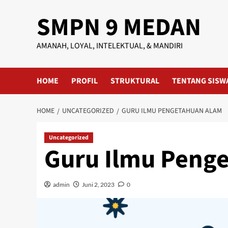
Skip
SMPN 9 MEDAN
to
content
AMANAH, LOYAL, INTELEKTUAL, & MANDIRI
HOME
PROFIL
STRUKTURAL
TENTANG SISW
HOME
UNCATEGORIZED
GURU ILMU PENGETAHUAN ALAM
Uncategorized
Guru Ilmu Peng
admin
Juni 2, 2023
0