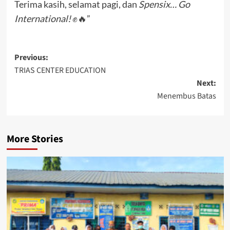
Terima kasih, selamat pagi, dan
Spensix… Go
International!
✊🔥”
Post
Previous:
TRIAS CENTER EDUCATION
navigation
Next:
Menembus Batas
More Stories